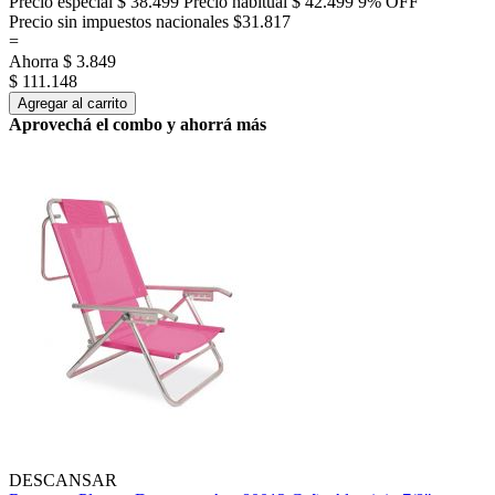
Precio especial
$ 38.499
Precio habitual
$ 42.499
9% OFF
Precio sin impuestos nacionales $31.817
=
Ahorra
$ 3.849
$ 111.148
Agregar al carrito
Aprovechá el combo y ahorrá más
DESCANSAR