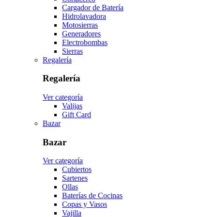
Cargador de Batería
Hidrolavadora
Motosierras
Generadores
Electrobombas
Sierras
Regalería
Regalería
Ver categoría
Valijas
Gift Card
Bazar
Bazar
Ver categoría
Cubiertos
Sartenes
Ollas
Baterías de Cocinas
Copas y Vasos
Vajilla