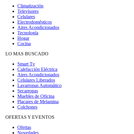
Climatización
Televisores
Celulares
Electrodomésticos
Aires Acondicionados
Tecnología
Hogar
Cocina
LO MAS BUSCADO
Smart Tv
Calefacción Eléctrica
Aires Acondicionados
Celulares Liberados
Lavarropas Automático
Secarropas
Muebles de Oficina
Placares de Melamina
Colchones
OFERTAS Y EVENTOS
Ofertas
Novedades