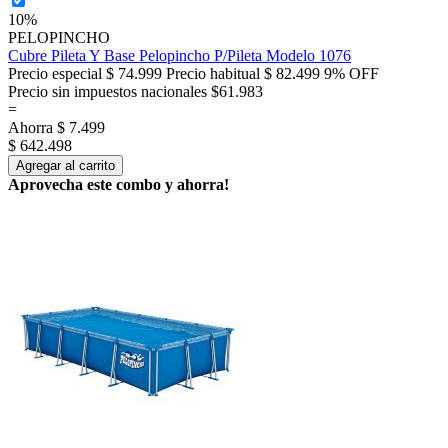
10%
PELOPINCHO
Cubre Pileta Y Base Pelopincho P/Pileta Modelo 1076
Precio especial
$ 74.999
Precio habitual
$ 82.499
9% OFF
Precio sin impuestos nacionales $61.983
=
Ahorra
$ 7.499
$ 642.498
Agregar al carrito
Aprovecha este combo y ahorra!