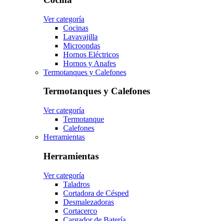
Ver categoría
Cocinas
Lavavajilla
Microondas
Hornos Eléctricos
Hornos y Anafes
Termotanques y Calefones
Termotanques y Calefones
Ver categoría
Termotanque
Calefones
Herramientas
Herramientas
Ver categoría
Taladros
Cortadora de Césped
Desmalezadoras
Cortacerco
Cargador de Batería