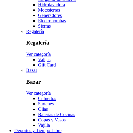
Hidrolavadora
Motosierras
Generadores
Electrobombas
Sierras
Regalería
Regalería
Ver categoría
Valijas
Gift Card
Bazar
Bazar
Ver categoría
Cubiertos
Sartenes
Ollas
Baterías de Cocinas
Copas y Vasos
Vajilla
Deportes y Tiempo Libre