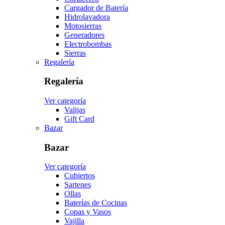
Cargador de Batería
Hidrolavadora
Motosierras
Generadores
Electrobombas
Sierras
Regalería
Regalería
Ver categoría
Valijas
Gift Card
Bazar
Bazar
Ver categoría
Cubiertos
Sartenes
Ollas
Baterías de Cocinas
Copas y Vasos
Vajilla