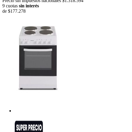
Precio sin impuestos nacionales $1.318.594
9 cuotas
sin interés
de
$177.278