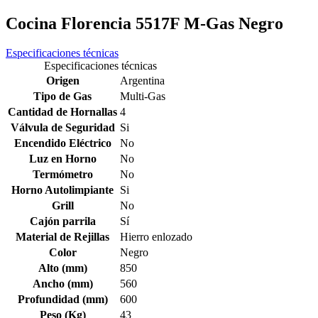
Cocina Florencia 5517F M-Gas Negro
Especificaciones técnicas
Especificaciones técnicas
Origen
Argentina
Tipo de Gas
Multi-Gas
Cantidad de Hornallas
4
Válvula de Seguridad
Si
Encendido Eléctrico
No
Luz en Horno
No
Termómetro
No
Horno Autolimpiante
Si
Grill
No
Cajón parrila
Sí
Material de Rejillas
Hierro enlozado
Color
Negro
Alto (mm)
850
Ancho (mm)
560
Profundidad (mm)
600
Peso (Kg)
43