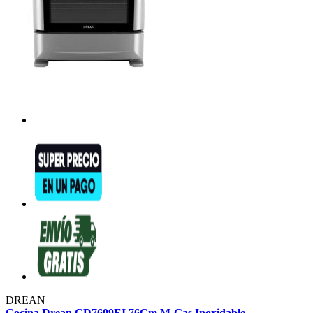
DREAN
Cocina Drean CD7609EI 76Cm M-Gas Inoxidable