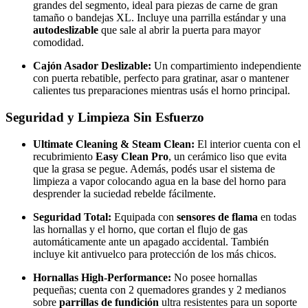
grandes del segmento, ideal para piezas de carne de gran
tamaño o bandejas XL. Incluye una parrilla estándar y una
autodeslizable
que sale al abrir la puerta para mayor
comodidad.
Cajón Asador Deslizable:
Un compartimiento independiente
con puerta rebatible, perfecto para gratinar, asar o mantener
calientes tus preparaciones mientras usás el horno principal.
Seguridad y Limpieza Sin Esfuerzo
Ultimate Cleaning & Steam Clean:
El interior cuenta con el
recubrimiento
Easy Clean Pro
, un cerámico liso que evita
que la grasa se pegue. Además, podés usar el sistema de
limpieza a vapor colocando agua en la base del horno para
desprender la suciedad rebelde fácilmente.
Seguridad Total:
Equipada con
sensores de flama
en todas
las hornallas y el horno, que cortan el flujo de gas
automáticamente ante un apagado accidental. También
incluye kit antivuelco para protección de los más chicos.
Hornallas High-Performance:
No posee hornallas
pequeñas; cuenta con 2 quemadores grandes y 2 medianos
sobre
parrillas de fundición
ultra resistentes para un soporte