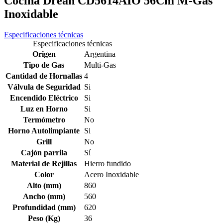
Cocina Drean CD5614AIO 56Cm M-Gas
Inoxidable
Especificaciones técnicas
Especificaciones técnicas
Origen
Argentina
Tipo de Gas
Multi-Gas
Cantidad de Hornallas
4
Válvula de Seguridad
Si
Encendido Eléctrico
Si
Luz en Horno
Si
Termómetro
No
Horno Autolimpiante
Si
Grill
No
Cajón parrila
Sí
Material de Rejillas
Hierro fundido
Color
Acero Inoxidable
Alto (mm)
860
Ancho (mm)
560
Profundidad (mm)
620
Peso (Kg)
36