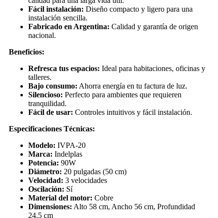
calidad para una larga vida útil.
Fácil instalación:
Diseño compacto y ligero para una
instalación sencilla.
Fabricado en Argentina:
Calidad y garantía de origen
nacional.
Beneficios:
Refresca tus espacios:
Ideal para habitaciones, oficinas y
talleres.
Bajo consumo:
Ahorra energía en tu factura de luz.
Silencioso:
Perfecto para ambientes que requieren
tranquilidad.
Fácil de usar:
Controles intuitivos y fácil instalación.
Especificaciones Técnicas:
Modelo:
IVPA-20
Marca:
Indelplas
Potencia:
90W
Diámetro:
20 pulgadas (50 cm)
Velocidad:
3 velocidades
Oscilación:
Sí
Material del motor:
Cobre
Dimensiones:
Alto 58 cm, Ancho 56 cm, Profundidad
24,5 cm