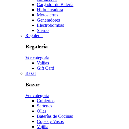
Cargador de Batería
Hidrolavadora
Motosierras
Generadores
Electrobombas
Sierras
Regalería
Regalería
Ver categoría
Valijas
Gift Card
Bazar
Bazar
Ver categoría
Cubiertos
Sartenes
Ollas
Baterías de Cocinas
Copas y Vasos
Vajilla