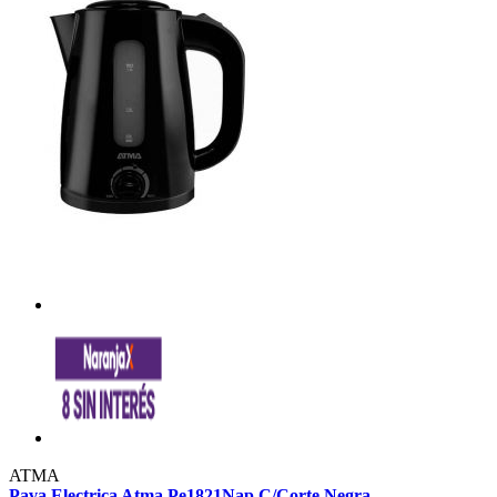
ATMA
Pava Electrica Atma Pe1821Nap C/Corte Negra