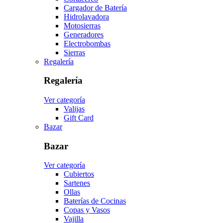
Cargador de Batería
Hidrolavadora
Motosierras
Generadores
Electrobombas
Sierras
Regalería
Regalería
Ver categoría
Valijas
Gift Card
Bazar
Bazar
Ver categoría
Cubiertos
Sartenes
Ollas
Baterías de Cocinas
Copas y Vasos
Vajilla