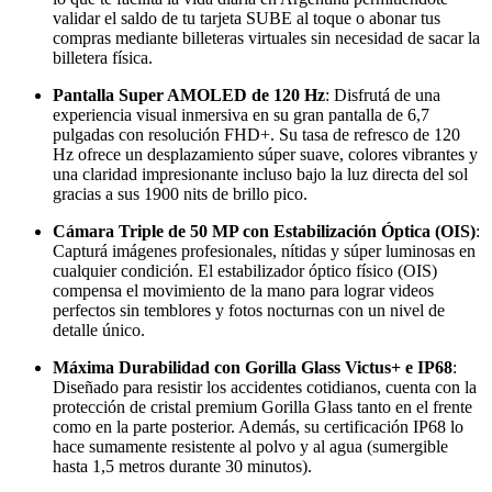
validar el saldo de tu tarjeta SUBE al toque o abonar tus
compras mediante billeteras virtuales sin necesidad de sacar la
billetera física.
Pantalla Super AMOLED de 120 Hz
: Disfrutá de una
experiencia visual inmersiva en su gran pantalla de 6,7
pulgadas con resolución FHD+. Su tasa de refresco de 120
Hz ofrece un desplazamiento súper suave, colores vibrantes y
una claridad impresionante incluso bajo la luz directa del sol
gracias a sus 1900 nits de brillo pico.
Cámara Triple de 50 MP con Estabilización Óptica (OIS)
:
Capturá imágenes profesionales, nítidas y súper luminosas en
cualquier condición. El estabilizador óptico físico (OIS)
compensa el movimiento de la mano para lograr videos
perfectos sin temblores y fotos nocturnas con un nivel de
detalle único.
Máxima Durabilidad con Gorilla Glass Victus+ e IP68
:
Diseñado para resistir los accidentes cotidianos, cuenta con la
protección de cristal premium Gorilla Glass tanto en el frente
como en la parte posterior. Además, su certificación IP68 lo
hace sumamente resistente al polvo y al agua (sumergible
hasta 1,5 metros durante 30 minutos).