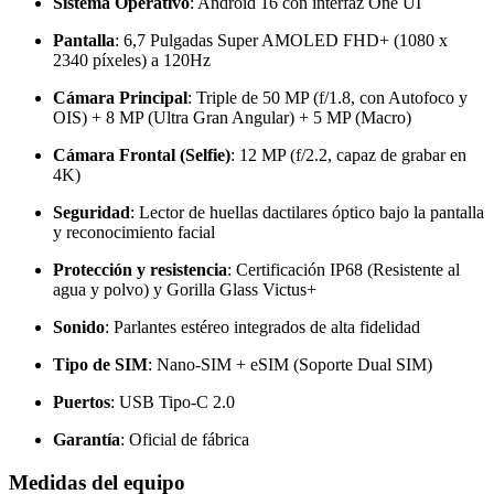
Sistema Operativo
: Android 16 con interfaz One UI
Pantalla
: 6,7 Pulgadas Super AMOLED FHD+ (1080 x
2340 píxeles) a 120Hz
Cámara Principal
: Triple de 50 MP (f/1.8, con Autofoco y
OIS) + 8 MP (Ultra Gran Angular) + 5 MP (Macro)
Cámara Frontal (Selfie)
: 12 MP (f/2.2, capaz de grabar en
4K)
Seguridad
: Lector de huellas dactilares óptico bajo la pantalla
y reconocimiento facial
Protección y resistencia
: Certificación IP68 (Resistente al
agua y polvo) y Gorilla Glass Victus+
Sonido
: Parlantes estéreo integrados de alta fidelidad
Tipo de SIM
: Nano-SIM + eSIM (Soporte Dual SIM)
Puertos
: USB Tipo-C 2.0
Garantía
: Oficial de fábrica
Medidas del equipo