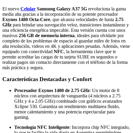
El nuevo
Celular
Samsung Galaxy A37 5G
revoluciona la gama
media alta gracias a la incorporación de su potente procesador
Exynos 1480 Octa-Core
, que alcanza velocidades de hasta
2.75
GHz
para brindar una navegación veloz, transiciones instantáneas y
una eficiencia energética impecable. Esta versión cuenta con unos
masivos
256 GB de memoria interna
, ideales para olvidarte por
completo de los problemas de espacio al guardar miles de fotos en
alta resolución, videos en 4K y aplicaciones pesadas. Además, viene
equipado con conectividad
NFC
, la herramienta clave que te
permite acreditar las cargas de tu tarjeta SUBE en segundos o
realizar pagos sin contacto directamente con el teléfono de la forma
más práctica y segura.
Características Destacadas y Confort
Procesador Exynos 1480 de 2.75 GHz
: Un motor de 8
núcleos con arquitectura de vanguardia (4 núcleos a 2.75
GHz y 4 a 2.05 GHz) combinado con gráficos avanzados
Xclipse 530. Garantiza un rendimiento multitarea fluido,
menor calentamiento y una potencia espectacular para
gaming.
Tecnología NFC Inteligente
: Incorpora chip NFC integrado,
lo que te facilita la vida diaria en Argentina permitiéndote