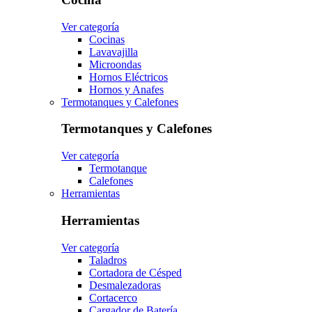
Ver categoría
Cocinas
Lavavajilla
Microondas
Hornos Eléctricos
Hornos y Anafes
Termotanques y Calefones
Termotanques y Calefones
Ver categoría
Termotanque
Calefones
Herramientas
Herramientas
Ver categoría
Taladros
Cortadora de Césped
Desmalezadoras
Cortacerco
Cargador de Batería