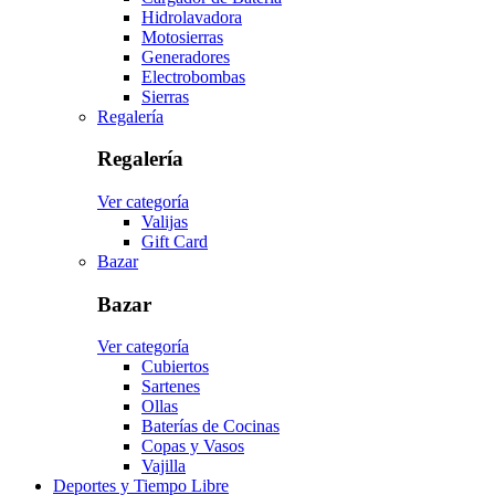
Hidrolavadora
Motosierras
Generadores
Electrobombas
Sierras
Regalería
Regalería
Ver categoría
Valijas
Gift Card
Bazar
Bazar
Ver categoría
Cubiertos
Sartenes
Ollas
Baterías de Cocinas
Copas y Vasos
Vajilla
Deportes y Tiempo Libre