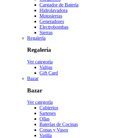
Cargador de Batería
Hidrolavadora
Motosierras
Generadores
Electrobombas
Sierras
Regalería
Regalería
Ver categoría
Valijas
Gift Card
Bazar
Bazar
Ver categoría
Cubiertos
Sartenes
Ollas
Baterías de Cocinas
Copas y Vasos
Vajilla