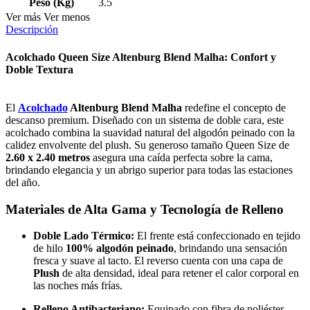
Peso (Kg)
3.5
Ver más
Ver menos
Descripción
Acolchado Queen Size Altenburg Blend Malha: Confort y
Doble Textura
El
Acolchado
Altenburg Blend Malha
redefine el concepto de
descanso premium. Diseñado con un sistema de doble cara, este
acolchado combina la suavidad natural del algodón peinado con la
calidez envolvente del plush. Su generoso tamaño Queen Size de
2.60 x 2.40 metros
asegura una caída perfecta sobre la cama,
brindando elegancia y un abrigo superior para todas las estaciones
del año.
Materiales de Alta Gama y Tecnología de Relleno
Doble Lado Térmico:
El frente está confeccionado en tejido
de hilo
100% algodón peinado
, brindando una sensación
fresca y suave al tacto. El reverso cuenta con una capa de
Plush
de alta densidad, ideal para retener el calor corporal en
las noches más frías.
Relleno Antibacteriano:
Equipado con fibra de poliéster