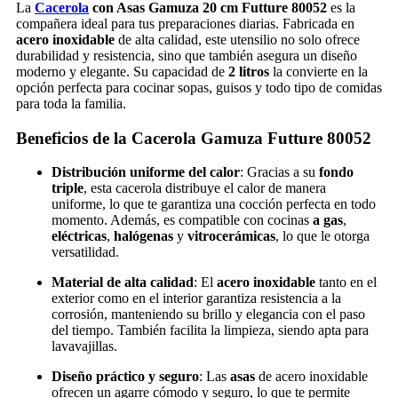
La
Cacerola
con Asas Gamuza 20 cm Futture 80052
es la
compañera ideal para tus preparaciones diarias. Fabricada en
acero inoxidable
de alta calidad, este utensilio no solo ofrece
durabilidad y resistencia, sino que también asegura un diseño
moderno y elegante. Su capacidad de
2 litros
la convierte en la
opción perfecta para cocinar sopas, guisos y todo tipo de comidas
para toda la familia.
Beneficios de la Cacerola Gamuza Futture 80052
Distribución uniforme del calor
: Gracias a su
fondo
triple
, esta cacerola distribuye el calor de manera
uniforme, lo que te garantiza una cocción perfecta en todo
momento. Además, es compatible con cocinas
a gas
,
eléctricas
,
halógenas
y
vitrocerámicas
, lo que le otorga
versatilidad.
Material de alta calidad
: El
acero inoxidable
tanto en el
exterior como en el interior garantiza resistencia a la
corrosión, manteniendo su brillo y elegancia con el paso
del tiempo. También facilita la limpieza, siendo apta para
lavavajillas.
Diseño práctico y seguro
: Las
asas
de acero inoxidable
ofrecen un agarre cómodo y seguro, lo que te permite