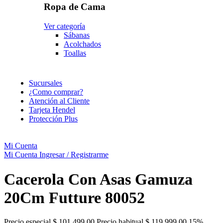
Ropa de Cama
Ver categoría
Sábanas
Acolchados
Toallas
Sucursales
¿Como comprar?
Atención al Cliente
Tarjeta Hendel
Protección Plus
Mi Cuenta
Mi Cuenta
Ingresar / Registrarme
Cacerola Con Asas Gamuza
20Cm Futture 80052
Precio especial
$ 101.499,00
Precio habitual
$ 119.999,00
15%