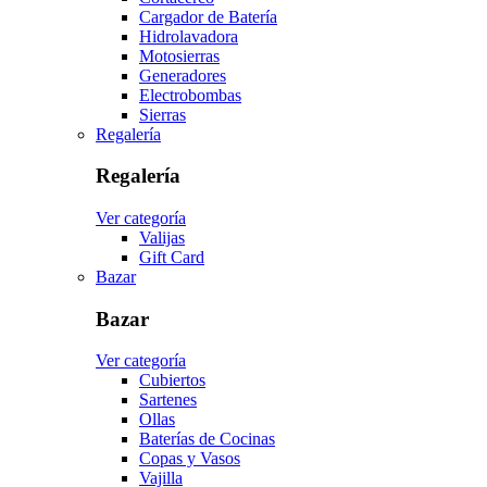
Cargador de Batería
Hidrolavadora
Motosierras
Generadores
Electrobombas
Sierras
Regalería
Regalería
Ver categoría
Valijas
Gift Card
Bazar
Bazar
Ver categoría
Cubiertos
Sartenes
Ollas
Baterías de Cocinas
Copas y Vasos
Vajilla