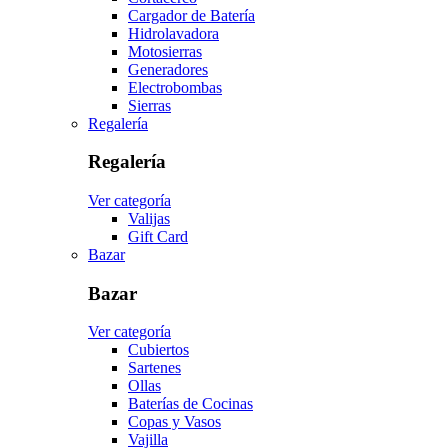
Cargador de Batería
Hidrolavadora
Motosierras
Generadores
Electrobombas
Sierras
Regalería
Regalería
Ver categoría
Valijas
Gift Card
Bazar
Bazar
Ver categoría
Cubiertos
Sartenes
Ollas
Baterías de Cocinas
Copas y Vasos
Vajilla