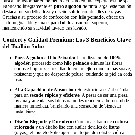
buscan transformar el momento del baño en una experiencia de spa.
Fabricado íntegramente en
puro algodón
de fibra larga, este toallón
destaca por su delicadeza y diseño sobrio con detalles de rayas.
Gracias a su proceso de confección con
hilo peinado
, ofrece un
tacto inigualable y una capacidad de absorción superior,
manteniendo su suavidad lavado tras lavado.
Confort y Calidad Premium: Los 3 Beneficios Clave
del Toallón Soho
Puro Algodón e Hilo Peinado:
La utilización de
100%
algodón
procesado como
hilo peinado
elimina las fibras
cortas e impurezas, resultando en un tejido mucho más suave,
resistente y que no desprende pelusa, cuidando tu piel en cada
uso.
Alta Capacidad de Absorción:
Su estructura está diseñada
para un
secado rápido y eficiente
. A pesar de ser una pieza
liviana y aireada, sus fibras naturales retienen la humedad de
manera inmediata, brindando una sensación de bienestar
instantánea.
Diseño Elegante y Duradero:
Con un acabado de
costura
reforzada
y un diseño liso con sutiles detalles de listras
(rayas), el modelo Soho aporta un toque de sofisticación a la