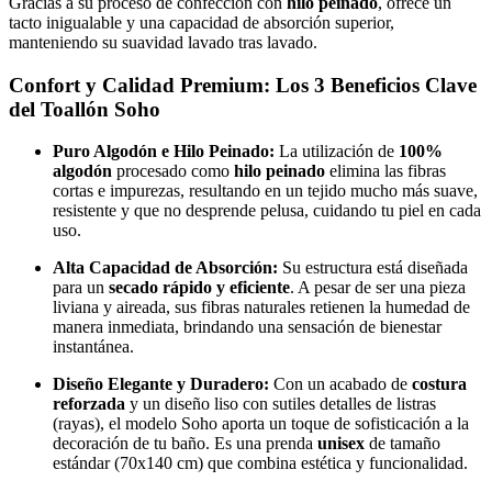
Gracias a su proceso de confección con
hilo peinado
, ofrece un
tacto inigualable y una capacidad de absorción superior,
manteniendo su suavidad lavado tras lavado.
Confort y Calidad Premium: Los 3 Beneficios Clave
del Toallón Soho
Puro Algodón e Hilo Peinado:
La utilización de
100%
algodón
procesado como
hilo peinado
elimina las fibras
cortas e impurezas, resultando en un tejido mucho más suave,
resistente y que no desprende pelusa, cuidando tu piel en cada
uso.
Alta Capacidad de Absorción:
Su estructura está diseñada
para un
secado rápido y eficiente
. A pesar de ser una pieza
liviana y aireada, sus fibras naturales retienen la humedad de
manera inmediata, brindando una sensación de bienestar
instantánea.
Diseño Elegante y Duradero:
Con un acabado de
costura
reforzada
y un diseño liso con sutiles detalles de listras
(rayas), el modelo Soho aporta un toque de sofisticación a la
decoración de tu baño. Es una prenda
unisex
de tamaño
estándar (70x140 cm) que combina estética y funcionalidad.