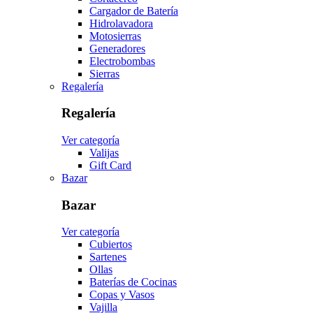
Cargador de Batería
Hidrolavadora
Motosierras
Generadores
Electrobombas
Sierras
Regalería
Regalería
Ver categoría
Valijas
Gift Card
Bazar
Bazar
Ver categoría
Cubiertos
Sartenes
Ollas
Baterías de Cocinas
Copas y Vasos
Vajilla