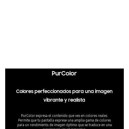
Samsung Tizen OS
Mejorá tu entretenimiento con Samsung Tizen OS
Q-Symphony
Pantalla y Soundbar orquestados en armonía
PurColor
Colores perfeccionados para una imagen
vibrante y realista
PurColor expresa el contenido que ves en colores reales.
Permite que tu pantalla exprese una amplia gama de colores
para un rendimiento de imagen óptimo que se traduce en una