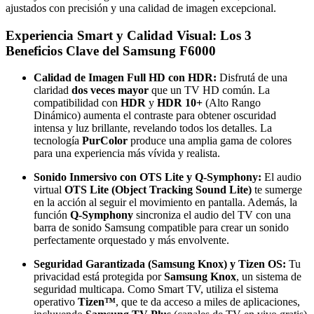
ajustados con precisión y una calidad de imagen excepcional.
Experiencia Smart y Calidad Visual: Los 3
Beneficios Clave del Samsung F6000
Calidad de Imagen Full HD con HDR:
Disfrutá de una
claridad
dos veces mayor
que un TV HD común. La
compatibilidad con
HDR
y
HDR 10+
(Alto Rango
Dinámico) aumenta el contraste para obtener oscuridad
intensa y luz brillante, revelando todos los detalles. La
tecnología
PurColor
produce una amplia gama de colores
para una experiencia más vívida y realista.
Sonido Inmersivo con OTS Lite y Q-Symphony:
El audio
virtual
OTS Lite (Object Tracking Sound Lite)
te sumerge
en la acción al seguir el movimiento en pantalla. Además, la
función
Q-Symphony
sincroniza el audio del TV con una
barra de sonido Samsung compatible para crear un sonido
perfectamente orquestado y más envolvente.
Seguridad Garantizada (Samsung Knox) y Tizen OS:
Tu
privacidad está protegida por
Samsung Knox
, un sistema de
seguridad multicapa. Como Smart TV, utiliza el sistema
operativo
Tizen™
, que te da acceso a miles de aplicaciones,