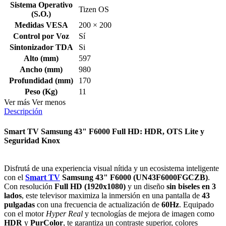
Sistema Operativo
Tizen OS
(S.O.)
Medidas VESA
200 × 200
Control por Voz
Sí
Sintonizador TDA
Si
Alto (mm)
597
Ancho (mm)
980
Profundidad (mm)
170
Peso (Kg)
11
Ver más
Ver menos
Descripción
Smart TV Samsung 43" F6000 Full HD: HDR, OTS Lite y
Seguridad Knox
Disfrutá de una experiencia visual nítida y un ecosistema inteligente
con el
Smart TV
Samsung 43" F6000 (UN43F6000FGCZB)
.
Con resolución
Full HD (1920x1080)
y un diseño
sin biseles en 3
lados
, este televisor maximiza la inmersión en una pantalla de
43
pulgadas
con una frecuencia de actualización de
60Hz
. Equipado
con el motor
Hyper Real
y tecnologías de mejora de imagen como
HDR
y
PurColor
, te garantiza un contraste superior, colores