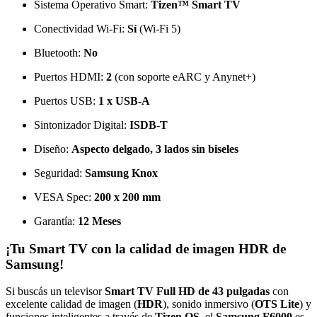
Sistema Operativo Smart:
Tizen™ Smart TV
Conectividad Wi-Fi:
Sí
(Wi-Fi 5)
Bluetooth:
No
Puertos HDMI:
2
(con soporte eARC y Anynet+)
Puertos USB:
1 x USB-A
Sintonizador Digital:
ISDB-T
Diseño:
Aspecto delgado, 3 lados sin biseles
Seguridad:
Samsung Knox
VESA Spec:
200 x 200 mm
Garantía:
12 Meses
¡Tu Smart TV con la calidad de imagen HDR de
Samsung!
Si buscás un televisor
Smart TV Full HD de 43 pulgadas
con
excelente calidad de imagen (
HDR
), sonido inmersivo (
OTS Lite
) y
funciones inteligentes a través de
Tizen OS
, el
Samsung F6000
es