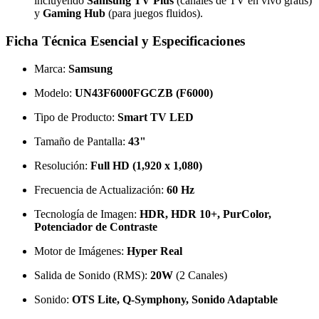
incluyendo
Samsung TV Plus
(canales de TV en vivo gratis)
y
Gaming Hub
(para juegos fluidos).
Ficha Técnica Esencial y Especificaciones
Marca:
Samsung
Modelo:
UN43F6000FGCZB (F6000)
Tipo de Producto:
Smart TV LED
Tamaño de Pantalla:
43"
Resolución:
Full HD (1,920 x 1,080)
Frecuencia de Actualización:
60 Hz
Tecnología de Imagen:
HDR, HDR 10+, PurColor,
Potenciador de Contraste
Motor de Imágenes:
Hyper Real
Salida de Sonido (RMS):
20W
(2 Canales)
Sonido:
OTS Lite, Q-Symphony, Sonido Adaptable