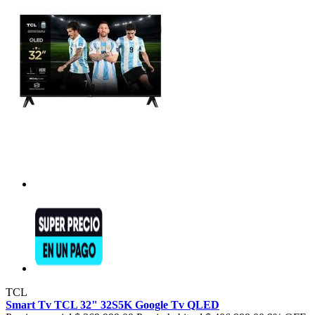
TCL
Smart Tv TCL 32" 32S5K Google Tv QLED