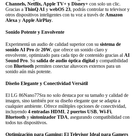
Channels, Netflix, Apple TV+ y Disney+
con solo un clic.
Gracias a
ThinQ AI
y
webOS 23
, podrás controlar tu televisor y
otros dispositivos inteligentes con tu voz a través de
Amazon
Alexa
y
Apple AirPlay
.
Sonido Potente y Envolvente
Experimentá un audio de calidad superior con su
sistema de
sonido AI Pro
de
20W
, que ofrece un sonido claro y
envolvente, optimizado para cada tipo de contenido gracias al
AI
Sound Pro
. Su
salida de audio óptica digital
y compatibilidad
con
Bluetooth
permiten conectar altavoces externos para un
sonido aún más potente.
Diseño Elegante y Conectividad Versátil
El LG 86Nano77Sra no solo destaca por su tamaño y calidad de
imagen, sino también por su diseño elegante que se adapta a
cualquier ambiente. Ofrece múltiples opciones de conectividad,
incluyendo
4 entradas HDMI
,
2 puertos USB
,
Wi-Fi
,
Bluetooth
y
sintonizador TDA
, asegurando compatibilidad con
todos tus dispositivos.
Optimización para Gaming: El Televisor Ideal para Gamers