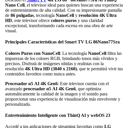
Nano Cell
, el televisor ideal para quienes buscan una experiencia
de entretenimiento de alta calidad. Con su impresionante pantalla
de
86 pulgadas
, tecnología
NanoCell
y
resolución 4K Ultra
HD
, este televisor ofrece
colores puros
y una claridad
excepcional, transformando cada escena en una obra de arte
visual.
Principales Características del Smart TV LG 86Nano77Sra
Colores Puros con NanoCell
: La tecnología
NanoCell
filtra las
impurezas de los colores RGB, brindando tonos más vívidos y
precisos. Disfrutá de imágenes nítidas y realistas con la
resolución
4K Ultra HD (3840 x 2160)
, que te permitirá vivir tus
contenidos favoritos como nunca antes.
Procesador α5 AI 4K Gen6
: Este televisor cuenta con el
avanzado
procesador α5 AI 4K Gen6
, que optimiza
automáticamente la calidad de la imagen y el sonido para
proporcionar una experiencia de visualización más envolvente y
personalizada.
Entretenimiento Inteligente con ThinQ AI y webOS 23
Accedé a tus aplicaciones de streaming favoritas como
LG