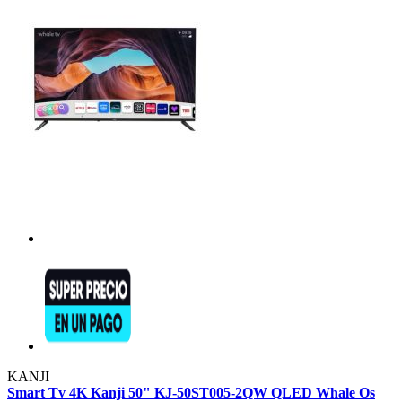
KANJI
Smart Tv 4K Kanji 50" KJ-50ST005-2QW QLED Whale Os