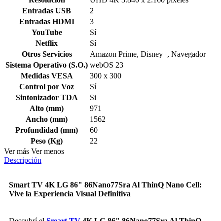
Entradas USB
2
Entradas HDMI
3
YouTube
Sí
Netflix
Sí
Otros Servicios
Amazon Prime, Disney+, Navegador
Sistema Operativo (S.O.)
webOS 23
Medidas VESA
300 x 300
Control por Voz
Sí
Sintonizador TDA
Si
Alto (mm)
971
Ancho (mm)
1562
Profundidad (mm)
60
Peso (Kg)
22
Ver más
Ver menos
Descripción
Smart TV 4K LG 86" 86Nano77Sra Al ThinQ Nano Cell:
Vive la Experiencia Visual Definitiva
Descubrí el
Smart TV
4K LG 86" 86Nano77Sra Al ThinQ