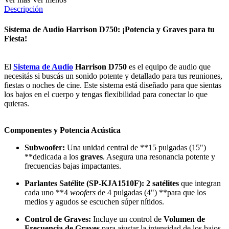
Descripción
Sistema de Audio Harrison D750: ¡Potencia y Graves para tu
Fiesta!
El
Sistema de Audio
Harrison D750
es el equipo de audio que
necesitás si buscás un sonido potente y detallado para tus reuniones,
fiestas o noches de cine. Este sistema está diseñado para que sientas
los bajos en el cuerpo y tengas flexibilidad para conectar lo que
quieras.
Componentes y Potencia Acústica
Subwoofer:
Una unidad central de **15 pulgadas (
15"
)
**dedicada a los
graves
. Asegura una resonancia potente y
frecuencias bajas impactantes.
Parlantes Satélite (
SP-KJA1510F
):
2 satélites
que integran
cada uno **4
woofers
de 4 pulgadas (
4"
) **para que los
medios y agudos se escuchen súper nítidos.
Control de Graves:
Incluye un control de
Volumen de
Frecuencia de Graves
para ajustar la intensidad de los bajos