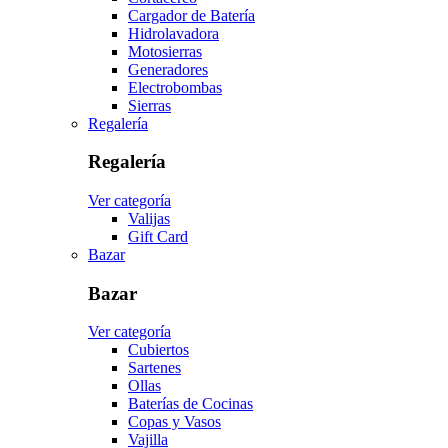
Cargador de Batería
Hidrolavadora
Motosierras
Generadores
Electrobombas
Sierras
Regalería
Regalería
Ver categoría
Valijas
Gift Card
Bazar
Bazar
Ver categoría
Cubiertos
Sartenes
Ollas
Baterías de Cocinas
Copas y Vasos
Vajilla