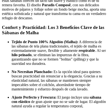
estas sábanas ofrecen un tacto tan suave y elástico como el de tu
remera favorita. El diseño
Paradis Composê
, con sus delicados
motivos de pájaros y follaje sobre un fondo beige mocha, aporta una
estética sofisticada y natural que transforma tu cama en un verdadero
refugio de descanso.
Confort y Practicidad: Los 3 Beneficios Clave de las
Sábanas de Malha
Tejido de Punto 100% Algodón (Malha):
A diferencia de
las sábanas de tela plana tradicionales, el tejido de malha es
extremadamente suave, flexible y altamente
respirable
. Al ser
hilo peinado
, se eliminan las impurezas de la fibra,
garantizando que no se formen "bolitas" (pilling) y que la
suavidad sea duradera.
No Necesitan Planchado:
Es la opción ideal para quienes
buscan practicidad sin renunciar a la elegancia. Gracias a su
elasticidad natural, las sábanas se mantienen siempre
impecables sobre el colchón, ahorrándote tiempo de
mantenimiento y esfuerzo después de cada lavado.
Ajuste Perfecto y Frescura:
El juego incluye una
sábana
con elástico
de gran ajuste que no se sale de lugar. El algodón
natural ayuda a regular la temperatura corporal,