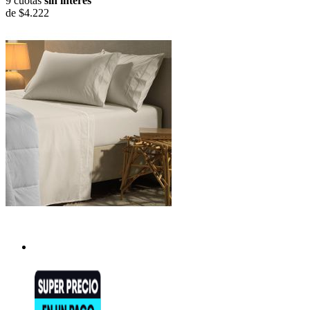
9 cuotas
sin interés
de
$4.222