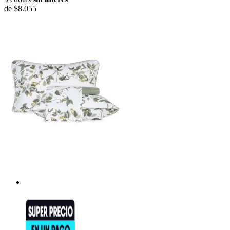
de
$8.055