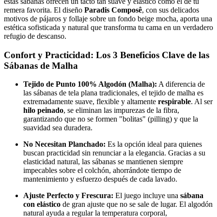
estas sábanas ofrecen un tacto tan suave y elástico como el de tu
remera favorita. El diseño
Paradis Composê
, con sus delicados
motivos de pájaros y follaje sobre un fondo beige mocha, aporta una
estética sofisticada y natural que transforma tu cama en un verdadero
refugio de descanso.
Confort y Practicidad: Los 3 Beneficios Clave de las
Sábanas de Malha
Tejido de Punto 100% Algodón (Malha):
A diferencia de
las sábanas de tela plana tradicionales, el tejido de malha es
extremadamente suave, flexible y altamente
respirable
. Al ser
hilo peinado
, se eliminan las impurezas de la fibra,
garantizando que no se formen "bolitas" (pilling) y que la
suavidad sea duradera.
No Necesitan Planchado:
Es la opción ideal para quienes
buscan practicidad sin renunciar a la elegancia. Gracias a su
elasticidad natural, las sábanas se mantienen siempre
impecables sobre el colchón, ahorrándote tiempo de
mantenimiento y esfuerzo después de cada lavado.
Ajuste Perfecto y Frescura:
El juego incluye una
sábana
con elástico
de gran ajuste que no se sale de lugar. El algodón
natural ayuda a regular la temperatura corporal,