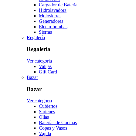
Cargador de Batería
Hidrolavadora
Motosierras
Generadores
Electrobombas
Sierras
Regalería
Regalería
Ver categoría
Valijas
Gift Card
Bazar
Bazar
Ver categoría
Cubiertos
Sartenes
Ollas
Baterías de Cocinas
Copas y Vasos
Vajilla