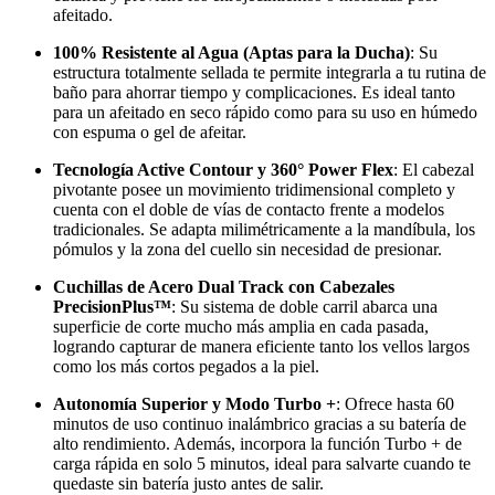
afeitado.
100% Resistente al Agua (Aptas para la Ducha)
: Su
estructura totalmente sellada te permite integrarla a tu rutina de
baño para ahorrar tiempo y complicaciones. Es ideal tanto
para un afeitado en seco rápido como para su uso en húmedo
con espuma o gel de afeitar.
Tecnología Active Contour y 360° Power Flex
: El cabezal
pivotante posee un movimiento tridimensional completo y
cuenta con el doble de vías de contacto frente a modelos
tradicionales. Se adapta milimétricamente a la mandíbula, los
pómulos y la zona del cuello sin necesidad de presionar.
Cuchillas de Acero Dual Track con Cabezales
PrecisionPlus™
: Su sistema de doble carril abarca una
superficie de corte mucho más amplia en cada pasada,
logrando capturar de manera eficiente tanto los vellos largos
como los más cortos pegados a la piel.
Autonomía Superior y Modo Turbo +
: Ofrece hasta 60
minutos de uso continuo inalámbrico gracias a su batería de
alto rendimiento. Además, incorpora la función Turbo + de
carga rápida en solo 5 minutos, ideal para salvarte cuando te
quedaste sin batería justo antes de salir.