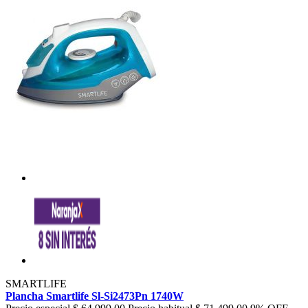
SMARTLIFE
Plancha Smartlife Sl-Si2473Pn 1740W