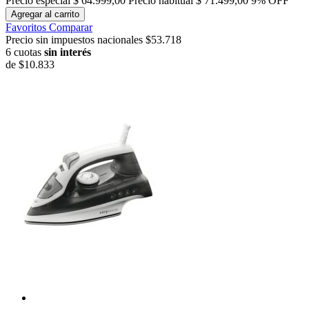
Precio especial
$ 64.999,00
Precio habitual
$ 71.499,00
9% OFF
Agregar al carrito
Favoritos
Comparar
Precio sin impuestos nacionales $53.718
6 cuotas
sin interés
de
$10.833