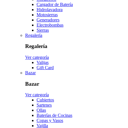
Cargador de Batería
Hidrolavadora
Motosierras
Generadores
Electrobombas
Sierras
Regalería
Regalería
Ver categoría
Valijas
Gift Card
Bazar
Bazar
Ver categoría
Cubiertos
Sartenes
Ollas
Baterías de Cocinas
Copas y Vasos
Vajilla