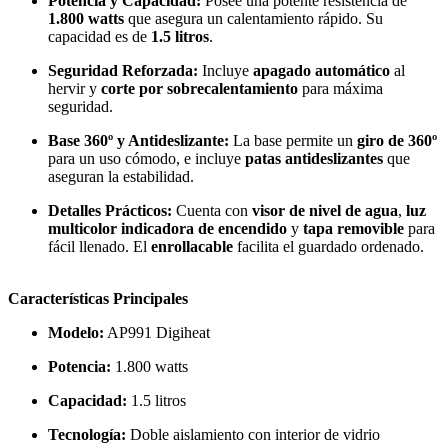
Potencia y Capacidad:
Posee una potente resistencia de
1.800 watts
que asegura un calentamiento rápido. Su
capacidad es de
1.5 litros
.
Seguridad Reforzada:
Incluye
apagado automático
al
hervir y
corte por sobrecalentamiento
para máxima
seguridad.
Base 360º y Antideslizante:
La base permite un
giro de 360º
para un uso cómodo, e incluye
patas antideslizantes
que
aseguran la estabilidad.
Detalles Prácticos:
Cuenta con
visor de nivel de agua
,
luz
multicolor indicadora de encendido
y
tapa removible
para
fácil llenado. El
enrollacable
facilita el guardado ordenado.
Características Principales
Modelo:
AP991 Digiheat
Potencia:
1.800 watts
Capacidad:
1.5 litros
Tecnología:
Doble aislamiento con interior de vidrio