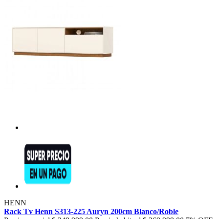
HENN
Rack Tv Henn S313-225 Auryn 200cm Blanco/Roble