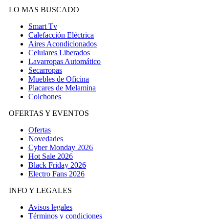
LO MAS BUSCADO
Smart Tv
Calefacción Eléctrica
Aires Acondicionados
Celulares Liberados
Lavarropas Automático
Secarropas
Muebles de Oficina
Placares de Melamina
Colchones
OFERTAS Y EVENTOS
Ofertas
Novedades
Cyber Monday 2026
Hot Sale 2026
Black Friday 2026
Electro Fans 2026
INFO Y LEGALES
Avisos legales
Términos y condiciones