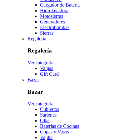
Cargador de Batería
Hidrolavadora
Motosierras
Generadores
Electrobombas
Sierras
Regalería
Regalería
Ver categoría
Valijas
Gift Card
Bazar
Bazar
Ver categoría
Cubiertos
Sartenes
Ollas
Baterías de Cocinas
Copas y Vasos
Vajilla