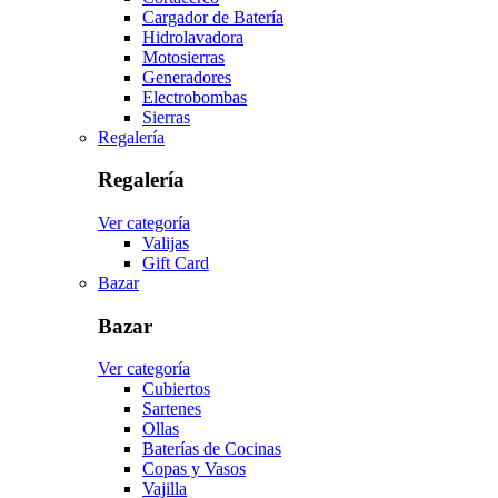
Cargador de Batería
Hidrolavadora
Motosierras
Generadores
Electrobombas
Sierras
Regalería
Regalería
Ver categoría
Valijas
Gift Card
Bazar
Bazar
Ver categoría
Cubiertos
Sartenes
Ollas
Baterías de Cocinas
Copas y Vasos
Vajilla