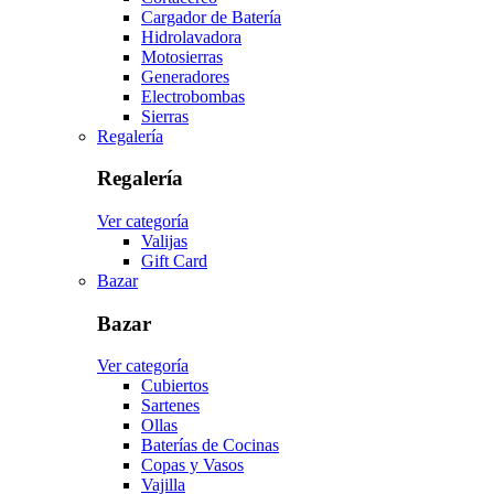
Cargador de Batería
Hidrolavadora
Motosierras
Generadores
Electrobombas
Sierras
Regalería
Regalería
Ver categoría
Valijas
Gift Card
Bazar
Bazar
Ver categoría
Cubiertos
Sartenes
Ollas
Baterías de Cocinas
Copas y Vasos
Vajilla