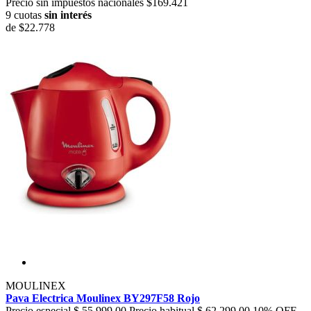
Precio sin impuestos nacionales $169.421
9 cuotas
sin interés
de
$22.778
MOULINEX
Pava Electrica Moulinex BY297F58 Rojo
Precio especial
$ 55.999,00
Precio habitual
$ 62.299,00
10% OFF