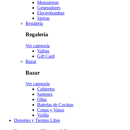
Motosierras
Generadores
Electrobombas
Sierras
Regalería
Regalería
Ver categoría
Valijas
Gift Card
Bazar
Bazar
Ver categoría
Cubiertos
Sartenes
Ollas
Baterías de Cocinas
Copas y Vasos
Vajilla
Deportes y Tiempo Libre