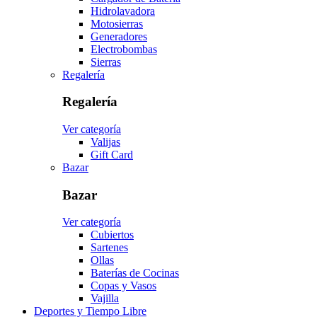
Hidrolavadora
Motosierras
Generadores
Electrobombas
Sierras
Regalería
Regalería
Ver categoría
Valijas
Gift Card
Bazar
Bazar
Ver categoría
Cubiertos
Sartenes
Ollas
Baterías de Cocinas
Copas y Vasos
Vajilla
Deportes y Tiempo Libre