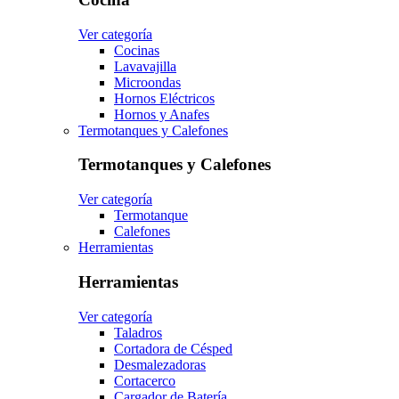
Ver categoría
Cocinas
Lavavajilla
Microondas
Hornos Eléctricos
Hornos y Anafes
Termotanques y Calefones
Termotanques y Calefones
Ver categoría
Termotanque
Calefones
Herramientas
Herramientas
Ver categoría
Taladros
Cortadora de Césped
Desmalezadoras
Cortacerco
Cargador de Batería