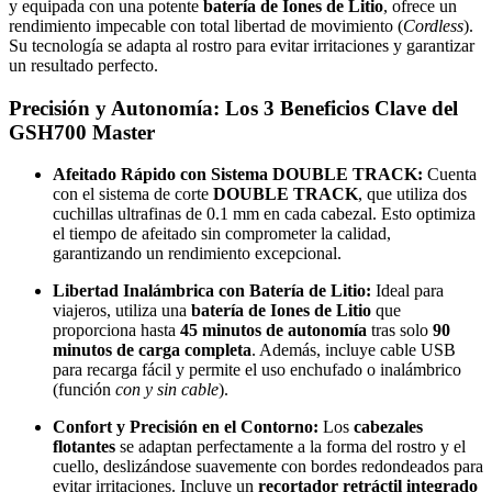
y equipada con una potente
batería de Iones de Litio
, ofrece un
rendimiento impecable con total libertad de movimiento (
Cordless
).
Su tecnología se adapta al rostro para evitar irritaciones y garantizar
un resultado perfecto.
Precisión y Autonomía: Los 3 Beneficios Clave del
GSH700 Master
Afeitado Rápido con Sistema DOUBLE TRACK:
Cuenta
con el sistema de corte
DOUBLE TRACK
, que utiliza dos
cuchillas ultrafinas de 0.1 mm en cada cabezal. Esto optimiza
el tiempo de afeitado sin comprometer la calidad,
garantizando un rendimiento excepcional.
Libertad Inalámbrica con Batería de Litio:
Ideal para
viajeros, utiliza una
batería de Iones de Litio
que
proporciona hasta
45 minutos de autonomía
tras solo
90
minutos de carga completa
. Además, incluye cable USB
para recarga fácil y permite el uso enchufado o inalámbrico
(función
con y sin cable
).
Confort y Precisión en el Contorno:
Los
cabezales
flotantes
se adaptan perfectamente a la forma del rostro y el
cuello, deslizándose suavemente con bordes redondeados para
evitar irritaciones. Incluye un
recortador retráctil integrado