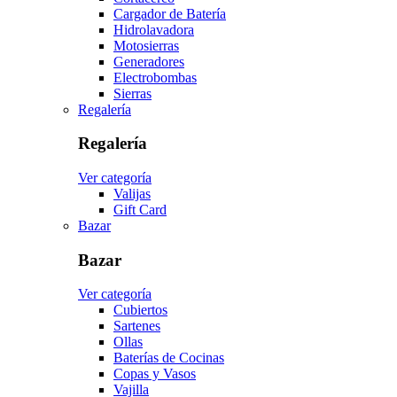
Cargador de Batería
Hidrolavadora
Motosierras
Generadores
Electrobombas
Sierras
Regalería
Regalería
Ver categoría
Valijas
Gift Card
Bazar
Bazar
Ver categoría
Cubiertos
Sartenes
Ollas
Baterías de Cocinas
Copas y Vasos
Vajilla