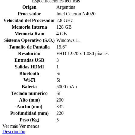
Especificaciones técnicas
Origen
Argentina
Procesador
Intel Celeron N4020
Velocidad del Procesador
2,8 GHz
Memoria Interna
128 GB
Memoria Ram
4 GB
Sistema Operativo (S.O.)
Windows 11
Tamaño de Pantalla
15.6"
Resolución
FHD 1.920 x 1.080 píxeles
Entradas USB
3
Salidas HDMI
1
Bluetooth
Si
Wi-Fi
Si
Batería
5000 mAh
Teclado numérico
Sí
Alto (mm)
200
Ancho (mm)
335
Profundidad (mm)
220
Peso (Kg)
5
Ver más
Ver menos
Descripción