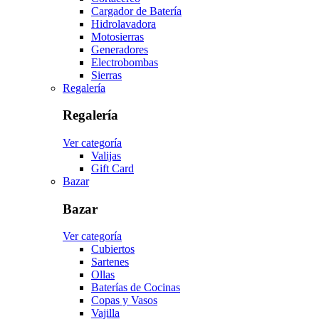
Cargador de Batería
Hidrolavadora
Motosierras
Generadores
Electrobombas
Sierras
Regalería
Regalería
Ver categoría
Valijas
Gift Card
Bazar
Bazar
Ver categoría
Cubiertos
Sartenes
Ollas
Baterías de Cocinas
Copas y Vasos
Vajilla