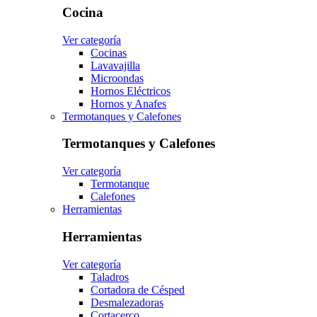
Cocina
Ver categoría
Cocinas
Lavavajilla
Microondas
Hornos Eléctricos
Hornos y Anafes
Termotanques y Calefones
Termotanques y Calefones
Ver categoría
Termotanque
Calefones
Herramientas
Herramientas
Ver categoría
Taladros
Cortadora de Césped
Desmalezadoras
Cortacerco