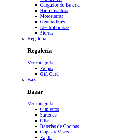
Cargador de Batería
Hidrolavadora
Motosierras
Generadores
Electrobombas
Sierras
Regalería
Regalería
Ver categoría
Valijas
Gift Card
Bazar
Bazar
Ver categoría
Cubiertos
Sartenes
Ollas
Baterías de Cocinas
Copas y Vasos
Vajilla