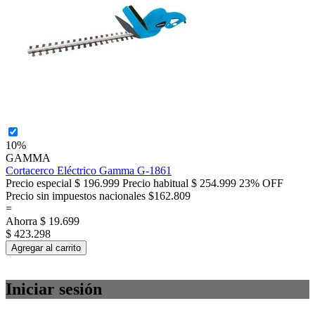
10%
GAMMA
Cortacerco Eléctrico Gamma G-1861
Precio especial
$ 196.999
Precio habitual
$ 254.999
23% OFF
Precio sin impuestos nacionales $162.809
=
Ahorra
$ 19.699
$ 423.298
Agregar al carrito
Iniciar sesión